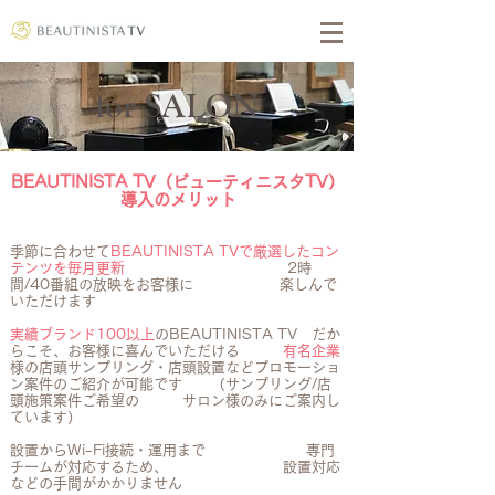
for SALON
BEAUTINISTA TV（ビューティニスタTV）
導入のメリット
季節に合わせて
BEAUTINISTA TVで厳選したコン
テンツを毎月更新
2時
間/40番組の放映を
お
客様に 楽しんで
いただけます
実績ブランド100以上
のBEAUTINISTA TV だか
らこそ、お客様に喜んでいただける
有名企業
様の店頭サンプリング・店頭設置などプロモーショ
ン案件のご紹介が可能です （サンプリング/店
頭施策案件ご希望の サロン様のみにご案内し
ています）
設置からWi-Fi接続・運用まで 専門
チームが対応するため、 設置対応
などの手間がかかりません