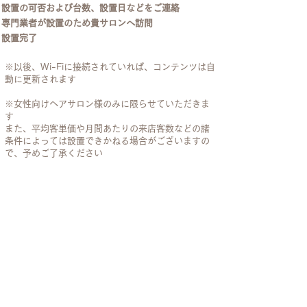
設置の可否および台数、設置日などをご連絡
専門業者が設置のため貴サロンへ訪問
設置完了
※以後、Wi-Fiに接続されていれば、コンテンツは自
動に更新されます
※女性向けヘアサロン様のみに限らせていただきま
す
また、平均客単価や月間あたりの来店客数などの諸
条件によっては設置できかねる​場合がございますの
で、予めご了承ください
BEAUTINISTA TV設置の際の導入条件
"BEAUTINISTA TV"をご導入については、
以下の条件をすべて満たしたサロン様のみと
させていただいております
設置店舗の営業歴が3年以上あること
月間平均来店客数が、300人以上であること
セット面の前にテーブルが設置されていること